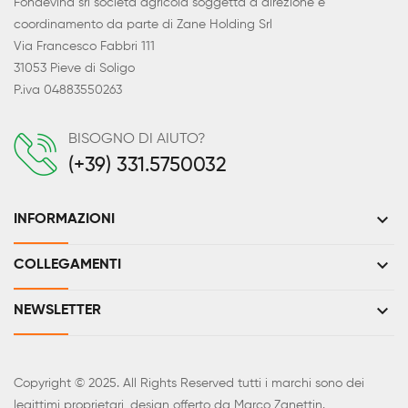
Fondevina srl società agricola soggetta a direzione e
coordinamento da parte di Zane Holding Srl
Via Francesco Fabbri 111
31053 Pieve di Soligo
P.iva 04883550263
BISOGNO DI AIUTO?
(+39) 331.5750032
keyboard_arrow_down
INFORMAZIONI
keyboard_arrow_down
COLLEGAMENTI
keyboard_arrow_down
NEWSLETTER
Copyright © 2025. All Rights Reserved tutti i marchi sono dei
legittimi proprietari, design offerto da Marco Zanettin.