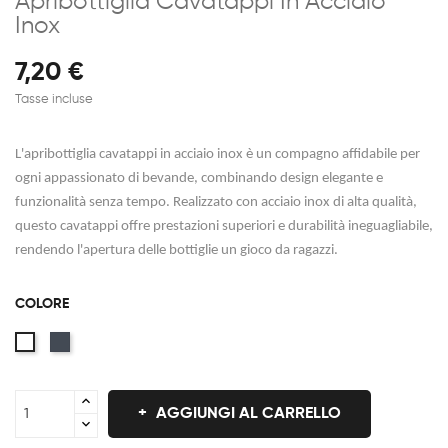
Apribottiglia Cavatappi In Acciaio
Inox
7,20 €
Tasse incluse
L'apribottiglia cavatappi in acciaio inox è un compagno affidabile per
ogni appassionato di bevande, combinando design elegante e
funzionalità senza tempo. Realizzato con acciaio inox di alta qualità,
questo cavatappi offre prestazioni superiori e durabilità ineguagliabile,
rendendo l'apertura delle bottiglie un gioco da ragazzi.
COLORE
Nero
Bianco
AGGIUNGI AL CARRELLO