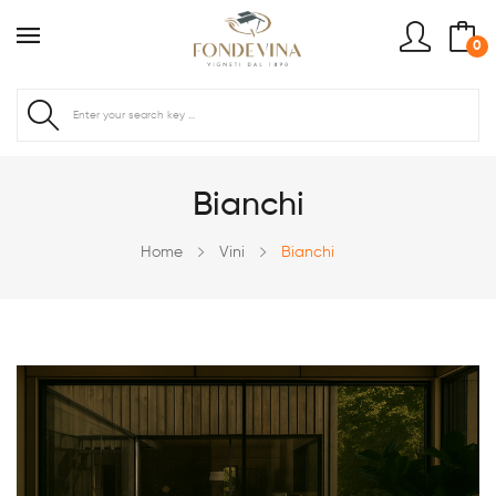
0
Bianchi
Home
Vini
Bianchi