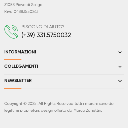
31053 Pieve di Soligo
P.iva 04883550263
BISOGNO DI AIUTO?
(+39) 331.5750032
keyboard_arrow_down
INFORMAZIONI
keyboard_arrow_down
COLLEGAMENTI
keyboard_arrow_down
NEWSLETTER
Copyright © 2025. All Rights Reserved tutti i marchi sono dei
legittimi proprietari, design offerto da Marco Zanettin.