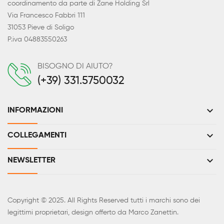
coordinamento da parte di Zane Holding Srl
Via Francesco Fabbri 111
31053 Pieve di Soligo
P.iva 04883550263
BISOGNO DI AIUTO?
(+39) 331.5750032
keyboard_arrow_down
INFORMAZIONI
keyboard_arrow_down
COLLEGAMENTI
keyboard_arrow_down
NEWSLETTER
Copyright © 2025. All Rights Reserved tutti i marchi sono dei
legittimi proprietari, design offerto da Marco Zanettin.