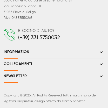
coordinamento da parte di Zane Holding Srl
Via Francesco Fabbri 111
31053 Pieve di Soligo
P.iva 04883550263
BISOGNO DI AIUTO?
(+39) 331.5750032
keyboard_arrow_down
INFORMAZIONI
keyboard_arrow_down
COLLEGAMENTI
keyboard_arrow_down
NEWSLETTER
Copyright © 2025. All Rights Reserved tutti i marchi sono dei
legittimi proprietari, design offerto da Marco Zanettin.