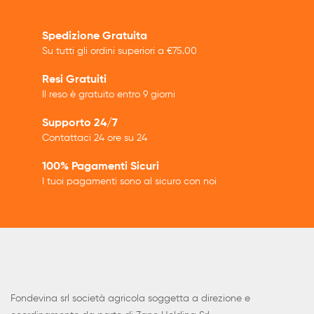
Spedizione Gratuita
Su tutti gli ordini superiori a €75.00
Resi Gratuiti
Il reso è gratuito entro 9 giorni
Supporto 24/7
Contattaci 24 ore su 24
100% Pagamenti Sicuri
I tuoi pagamenti sono al sicuro con noi
Fondevina srl società agricola soggetta a direzione e