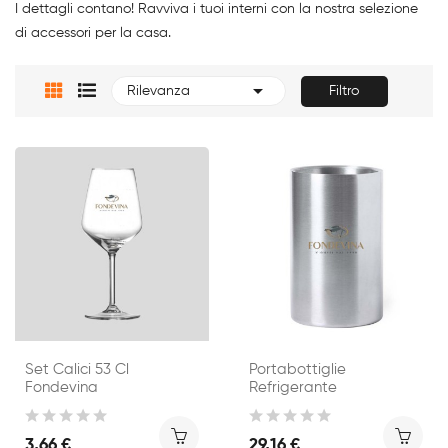
I dettagli contano! Ravviva i tuoi interni con la nostra selezione
di accessori per la casa.

Filtro
Rilevanza
Set Calici 53 Cl
Portabottiglie
Fondevina
Refrigerante
3,66 €
29,16 €