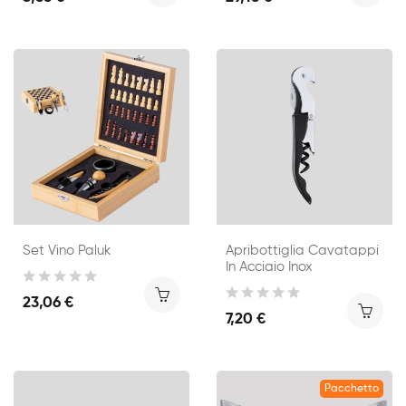
Set Vino Paluk
Apribottiglia Cavatappi
In Acciaio Inox
23,06 €
7,20 €
Pacchetto