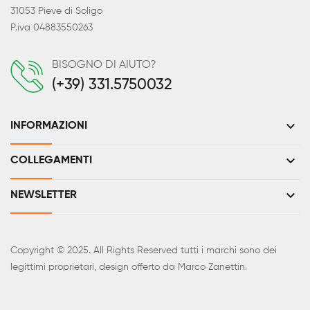
31053 Pieve di Soligo
P.iva 04883550263
BISOGNO DI AIUTO?
(+39) 331.5750032
keyboard_arrow_down
INFORMAZIONI
keyboard_arrow_down
COLLEGAMENTI
keyboard_arrow_down
NEWSLETTER
Copyright © 2025. All Rights Reserved tutti i marchi sono dei
legittimi proprietari, design offerto da Marco Zanettin.