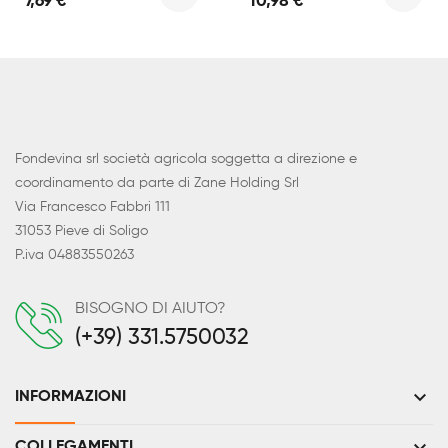
7,69 €
10,98 €
Fondevina srl società agricola soggetta a direzione e
coordinamento da parte di Zane Holding Srl
Via Francesco Fabbri 111
31053 Pieve di Soligo
P.iva 04883550263
BISOGNO DI AIUTO?
(+39) 331.5750032
keyboard_arrow_down
INFORMAZIONI
COLLEGAMENTI